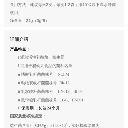
食用方法：建议每日2次，每次1-2袋；用40℃以下温水冲调
饮用。

详细介绍
产品特点：
l
添加活性乳酸菌、益生元
l
可用于婴幼儿食品的菌种名单
ü
嗜酸乳杆菌菌株号 NCFM
ü
动物双歧杆菌菌株号 Bb-12
ü
乳双歧杆菌菌株号 HN019、Bi-07
ü
鼠李糖乳杆菌菌株号 LGG、HN001
l
保质期：长达24个月
国家质量标准规定：
6
益生菌含量/（CFU/g）≥1.00×10
，实际检验结果为