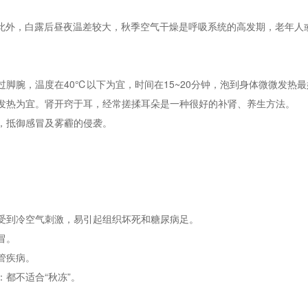
。此外，白露后昼夜温差较大，秋季空气干燥是呼吸系统的高发期，老年人
过脚腕，温度在40℃以下为宜，时间在15~20分钟，泡到身体微微发热最
微发热为宜。肾开窍于耳，经常搓揉耳朵是一种很好的补肾、养生方法。
气，抵御感冒及雾霾的侵袭。
子受到冷空气刺激，易引起组织坏死和糖尿病足。
冒。
管疾病。
：都不适合“秋冻”。