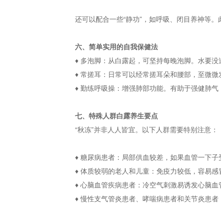
还可以配合一些“静功”，如呼吸、闭目养神等
六、简单实用的自我保健法
♦ 多泡脚：从白露起，可坚持每晚泡脚。水要没
♦ 常搓耳：日常可以经常搓耳朵和腰部，至微
♦ 勤练呼吸操：增强肺部功能。有助于强健肺
七、特殊人群白露养生要点
“秋冻”并非人人皆宜。以下人群需要特别注意：
♦ 糖尿病患者：局部供血较差，如果血管一下
♦ 体质较弱的老人和儿童：免疫力较低，容易感
♦ 心脑血管疾病患者：冷空气刺激易诱发心脑血
♦ 慢性支气管炎患者、哮喘病患者和关节炎患者