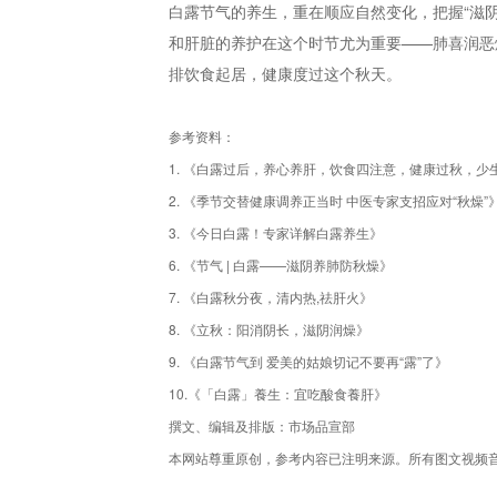
白露节气的养生，重在顺应自然变化，把握“滋
和肝脏的养护在这个时节尤为重要——肺喜润恶
排饮食起居，健康度过这个秋天。
参考资料：
1. 《白露过后，养心养肝，饮食四注意，健康过秋，少
2. 《季节交替健康调养正当时 中医专家支招应对“秋燥”
3. 《今日白露！专家详解白露养生》
6. 《节气 | 白露——滋阴养肺防秋燥》
7. 《白露秋分夜，清内热,祛肝火》
8. 《立秋：阳消阴长，滋阴润燥》
9. 《白露节气到 爱美的姑娘切记不要再“露”了》
10.《「白露」養生：宜吃酸食養肝》
撰文、编辑及排版：市场品宣部
本网站尊重原创，参考内容已注明来源。所有图文视频