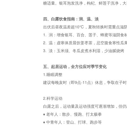
糖适量。银耳泡发洗净，枸杞、鲜莲子洗净，大
四、白露饮食指南：润、温、淡
出伏后昼夜温差超10℃，夏秋转换时需重点滋
1. 润：增食银耳、百合、莲子、蜂蜜等滋阴食
2. 温：虚寒体质晨饮姜枣茶，忌空腹食寒性瓜
3. 淡：玉米须、冬瓜皮煮水利湿，少油腻烧烤
五、起居运动，全方位应对季节变化
1.睡眠调整
建议每晚亥时（即9点-11点）休息，争取在子
2.科学运动
白露之后，运动量及运动强度可逐渐增加，但仍
♦ 老年人：散步、慢跑、打太极拳
♦ 中青年人：登山、打球、跑步等