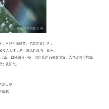
衣被，不能袒胸露背。尤其需要注意：
肚脐侵入人体，易引发急性腹痛、腹泻。
远离心脏，血液循环不畅，双脚受凉易引发感冒、支气管炎等病症。
易伤及阳气。
容易出现：
等症状