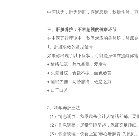
中医认为，肺为娇脏，喜润恶燥，秋燥伤肺，容
三、肝脏养护：不容忽视的健康环节
在中医五行理论中，秋季对应的是肺脏，肺属金
1、肝脏求救的常见信号
如果你出现了以下症状，可能是身体在提醒你需
♦ 情绪低沉，脾气暴躁，爱发火
♦ 头晕目眩，食欲不振，面色萎黄
♦ 睡眠欠佳，两胁胀痛，倦怠乏力
♦ 口干口苦
2、科学养肝三法
（1）情志调养：秋季肃杀会让人情绪郁郁。要
（2）作息调整：尽量早睡早起，保证充足睡眠
（3）饮食调理：饮食上宜“养心肝脾胃”为原则