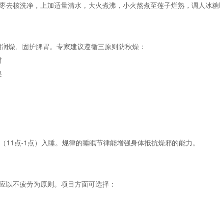
枣去核洗净，上加适量清水，大火煮沸，小火熬煮至莲子烂熟，调人冰糖
阴润燥、固护脾胃。专家建议遵循三原则防秋燥：
材
果
时（11点-1点）入睡。规律的睡眠节律能增强身体抵抗燥邪的能力。
应以不疲劳为原则。项目方面可选择：