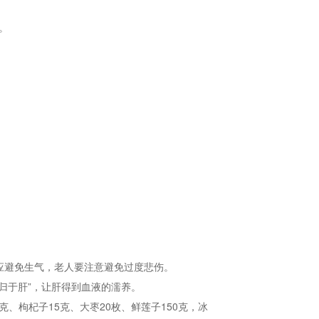
。
应避免生气，老人要注意避免过度悲伤。
归于肝”，让肝得到血液的濡养。
、枸杞子15克、大枣20枚、鲜莲子150克，冰