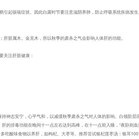
易引起咳喘症状。因此白露时节要注意滋阴养肺，防止呼吸系统疾病发生
；肝脏属木。金克木，所以秋季的肃杀之气会影响人体肝的功能。
要关注肝脏健康：
保持神志安宁，心平气和，以减缓秋季肃杀之气对人体的影响。白领阶层
。肝的排毒功能在晚间十一点左右达到高峰，在十一点前入睡，“夜卧则血
。多吃酸味食物以养肝，如枸杞、大枣等。推荐尝试银杞莲枣汤：银耳100克