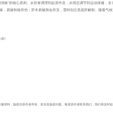
阴润燥”的核心原则。从饮食调理到起居作息，从情志调节到运动保健，全
燥，易被秋燥所伤；肝木易被肺金所克，需特别注意疏肝解郁。随着气候
生病》
》
音频资料，版权归原作者所有。若涉及版权问题，敬请原作者联系我们，我们将及时处