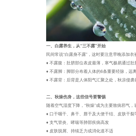
一、白露养生，从“三不露”开始
民间常说“白露身不露”，这时要注意早晚添加
♦ 不露腹：肚脐部位表皮最薄，寒气极易通过
♦ 不露脚：脚部分布着人体的6条重要经脉，
♦ 不露背：后背是人体阳气汇聚之处，秋凉侵袭
二、秋燥伤身，这些信号要警惕
随着空气湿度下降，“秋燥”成为主要致病邪气，
♦ 口干咽干、鼻干、唇干及大便干结、皮肤干裂
♦ 支气管炎、哮喘等肺部疾病高发
♦ 皮肤脱屑、持续乏力或消化道不适